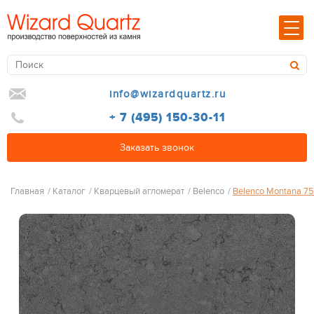
info@wizardquartz.ru
+ 7 (495) 150-30-11
Заказать звонок
Главная
/
Каталог
/
Кварцевый агломерат
/
Belenco
/
Belenco Montana 7