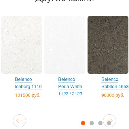
Belenco
Belenco
Belenco
Iceberg 1110
Perla White
Babilon 4558
1123 / 2123
101500 руб.
90000 руб.
1
2
3
4