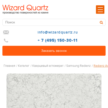
info@wizardquartz.ru
+ 7 (495) 150-30-11
Заказать звонок
Главная
/
Каталог
/
Кварцевый агломерат
/
Samsung Radianz
/
Radianz A