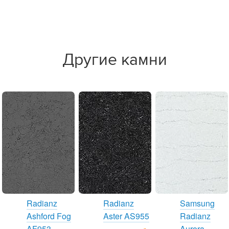
Другие камни
Radianz
Radianz
Samsung
Ashford Fog
Aster AS955
Radianz
AF953
Aurora