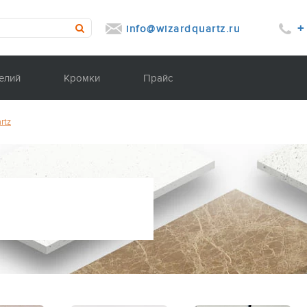
+
info@wizardquartz.ru
елий
Кромки
Прайс
rtz