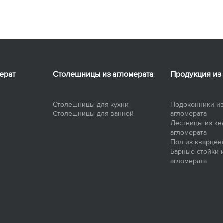
ерат
Столешницы из агломерата
Продукция из
Столешницы для кухни
Подоконники из
Столешницы для ванной
агломерата
Лестницы из кв
агломерата
Пол из кварцев
Барные стойки 
агломерата