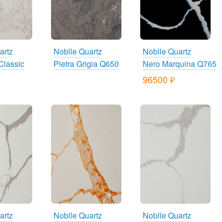
artz
Noblle Quartz
Noblle Quartz
Classic
Pietra Grigia Q650
Nero Marquina Q765
96500
руб.
artz
Noblle Quartz
Noblle Quartz