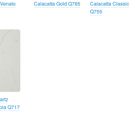
 Venato
Calacatta Gold Q785
Calacatta Classic
Q755
artz
oia Q717