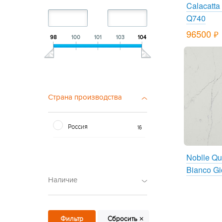
Сланец
4
Calacatta
Staron
Травертин
108
13
Q740
Tristone
106
96500
руб.
98
100
101
103
104
Страна производства
Россия
16
Noblle Qu
Bianco Gi
Наличие