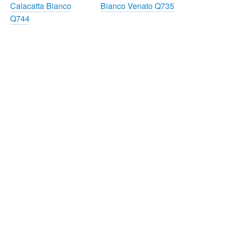
Calacatta Bianco
Bianco Venato Q735
Q744