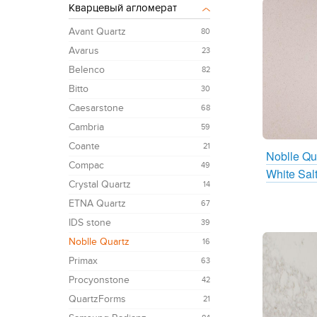
Кварцевый агломерат
Avant Quartz
80
Avarus
23
Belenco
82
Bitto
30
Caesarstone
68
Cambria
59
Coante
21
Noblle Qu
Compac
49
White Sal
Crystal Quartz
14
ETNA Quartz
67
IDS stone
39
Noblle Quartz
16
Primax
63
Procyonstone
42
QuartzForms
21