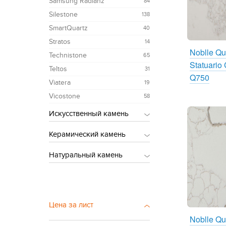
Samsung Radianz
84
Silestone
138
SmartQuartz
40
Stratos
14
Noblle Qu
Technistone
65
Statuario 
Teltos
31
Q750
Viatera
19
Vicostone
58
Искусственный камень
Akrilika
151
Керамический камень
Bienstone
41
Atlas Plan
27
Натуральный камень
Corian
99
DEKTON
71
Grandex
Гранит
86
75
Laminam
13
Hanex
Кварцит
77
18
Lapitec
17
Hi-Macs
Мрамор
112
211
Цена за лист
Ultra Top
19
Montelli
Оникс
29
45
Noblle Qu
Neomarm
14