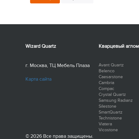
Wizard Quartz
Кварцевый аглом
г. Москва, ТЦ Мебель Плаза
Avant Quartz
Belenco
Caesarstone
Карта сайта
Cambria
Compac
Crystal Quartz
Samsung Radianz
Silestone
SmartQuartz
Technistone
Viatera
Vicostone
© 2026 Все права защищены.