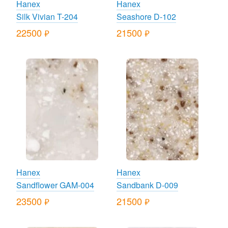
Hanex
Hanex
Silk Vivian T-204
Seashore D-102
22500
21500
руб.
руб.
Hanex
Hanex
Sandflower GAM-004
Sandbank D-009
23500
21500
руб.
руб.