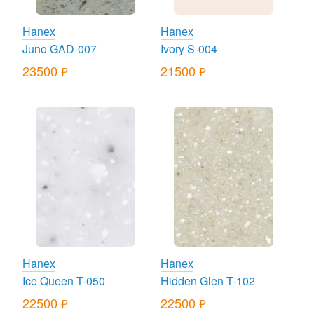
Hanex
Hanex
Juno GAD-007
Ivory S-004
23500
21500
руб.
руб.
Hanex
Hanex
Ice Queen T-050
Hidden Glen T-102
22500
22500
руб.
руб.