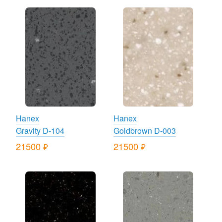
Hanex
Hanex
Gravity D-104
Goldbrown D-003
21500
21500
руб.
руб.