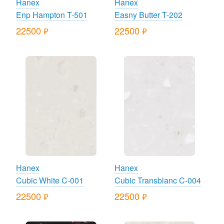
Hanex
Hanex
Enp Hampton T-501
Easny Butter T-202
22500
22500
руб.
руб.
Hanex
Hanex
Cubic White C-001
Cubic Transblanc C-004
22500
22500
руб.
руб.