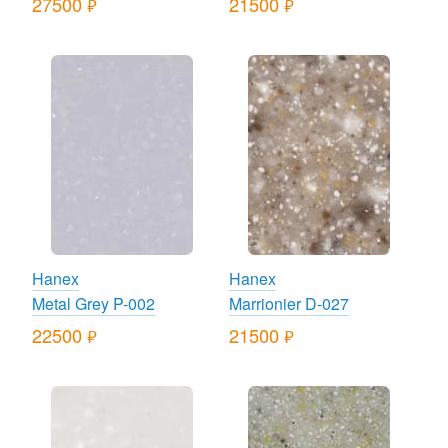
27500
21500
руб.
руб.
Hanex
Hanex
Metal Grey P-002
Marrionier D-027
22500
21500
руб.
руб.