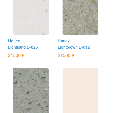
Hanex
Hanex
Lightsand D-025
Lightbrown D-012
21500
21500
руб.
руб.