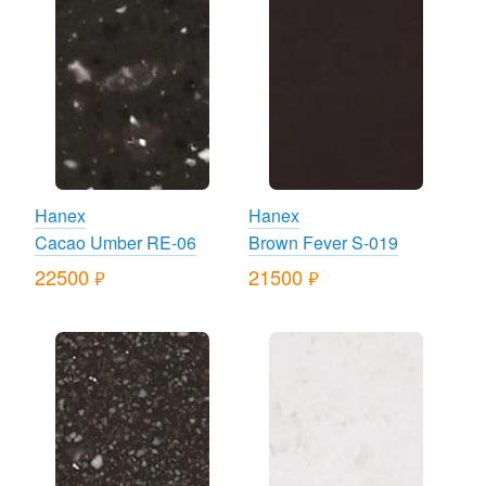
Hanex
Hanex
Cacao Umber RE-06
Brown Fever S-019
22500
21500
руб.
руб.