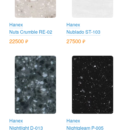
Hanex
Hanex
Nuts Crumble RE-02
Nublado ST-103
22500
27500
руб.
руб.
Hanex
Hanex
Nightlight D-013
Nightgleam P-005