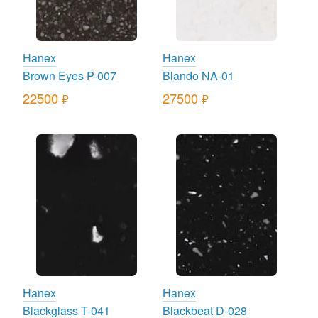
Hanex
Hanex
Brown Eyes P-007
Blando NA-01
22500
27500
руб.
руб.
Hanex
Hanex
Blackglass T-041
Blackbeat D-028