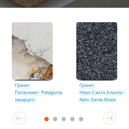
Гранит
Гранит
Патагония / Patagonia
Неро Санта Алалла /
(кварцит)
Nero Santa Allala
1
2
3
4
5