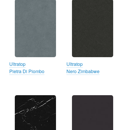
Ultratop
Ultratop
Pietra Di Piombo
Nero Zimbabwe