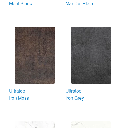
Mont Blanc
Mar Del Plata
Ultratop
Ultratop
Iron Moss
Iron Grey