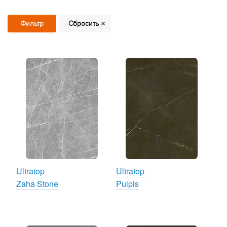
Ultratop
Ultratop
Zaha Stone
Pulpis