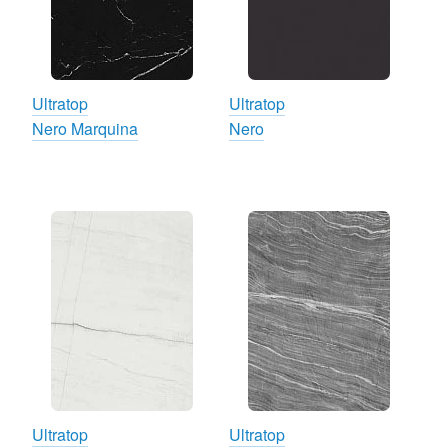
Ultratop
Ultratop
Nero Marquina
Nero
Ultratop
Ultratop