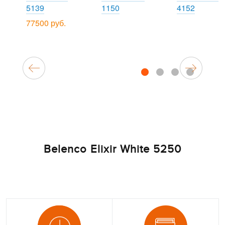
5139
1150
4152
77500 руб.
1
2
3
4
Belenco Elixir White 5250