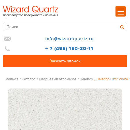
info@wizardquartz.ru
+ 7 (495) 150-30-11
Заказать звонок
Главная
/
Каталог
/
Кварцевый агломерат
/
Belenco
/
Belenco Elixir White