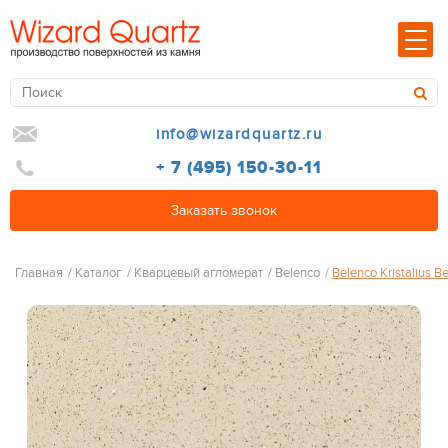
info@wizardquartz.ru
+ 7 (495) 150-30-11
Заказать звонок
Главная
/
Каталог
/
Кварцевый агломерат
/
Belenco
/
Belenco Kristalius B