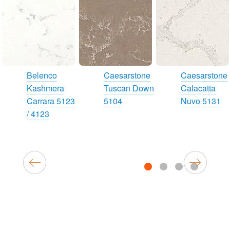
Belenco
Caesarstone
Caesarstone
Kashmera
Tuscan Down
Calacatta
Carrara 5123
5104
Nuvo 5131
/ 4123
1
2
3
4