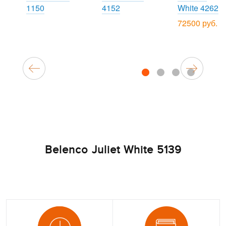
1150
4152
White 4262
72500 руб.
1
2
3
4
Belenco Juliet White 5139