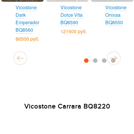
Vicostone
Vicostone
Vicostone
Dark
Dolce Vita
Onixaa
Emperador
BQ8590
BQ8550
BQ8560
121500 руб.
86500 руб.
1
2
3
4
Vicostone Carrara BQ8220