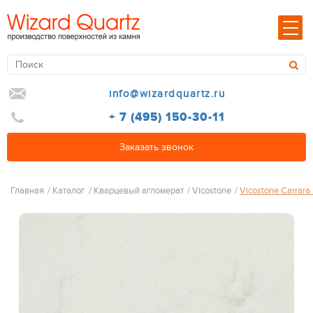
info@wizardquartz.ru
+ 7 (495) 150-30-11
Заказать звонок
Главная
/
Каталог
/
Кварцевый агломерат
/
Vicostone
/
Vicostone Carrar