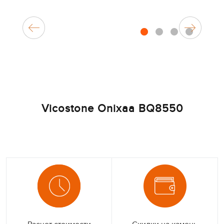
1
2
3
4
Vicostone Onixaa BQ8550