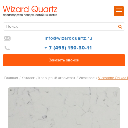
info@wizardquartz.ru
+ 7 (495) 150-30-11
Заказать звонок
Главная
/
Каталог
/
Кварцевый агломерат
/
Vicostone
/
Vicostone Onixa