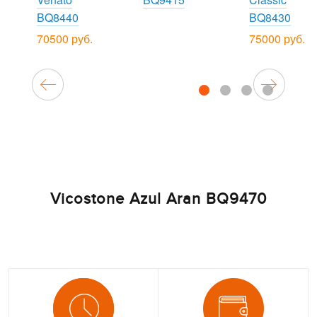
BQ8440
BQ8430
70500 руб.
75000 руб.
1
2
3
4
Vicostone Azul Aran BQ9470