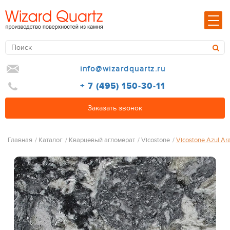
info@wizardquartz.ru
+ 7 (495) 150-30-11
Заказать звонок
Главная
/
Каталог
/
Кварцевый агломерат
/
Vicostone
/
Vicostone Azul A