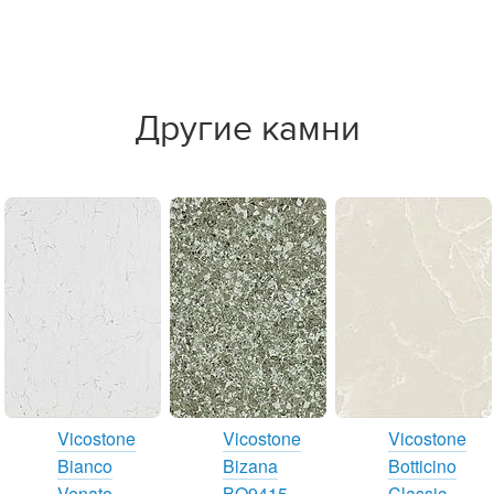
Другие камни
Vicostone
Vicostone
Vicostone
Bianco
Bizana
Botticino
Venato
BQ9415
Classic