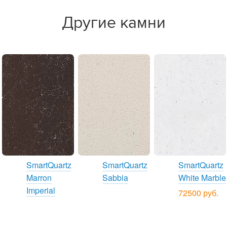
Другие камни
SmartQuartz
SmartQuartz
SmartQuartz
Marron
Sabbia
White Marble
Imperial
72500 руб.