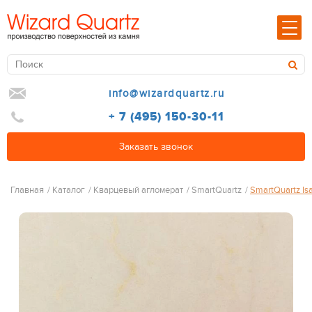
info@wizardquartz.ru
+ 7 (495) 150-30-11
Заказать звонок
Главная
/
Каталог
/
Кварцевый агломерат
/
SmartQuartz
/
SmartQuartz Isa