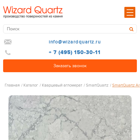
info@wizardquartz.ru
+ 7 (495) 150-30-11
Заказать звонок
Главная
/
Каталог
/
Кварцевый агломерат
/
SmartQuartz
/
SmartQuartz Ar