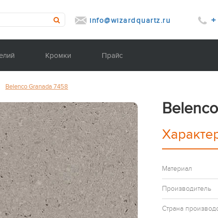
+
info@wizardquartz.ru
елий
Кромки
Прайс
/
Belenco Granada 7458
Belenco
Характе
Материал
Производитель
Страна производ