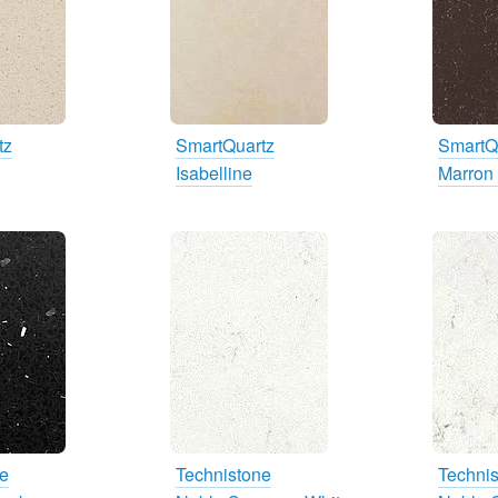
tz
SmartQuartz
SmartQ
Isabelline
Marron 
ne
Technistone
Techni