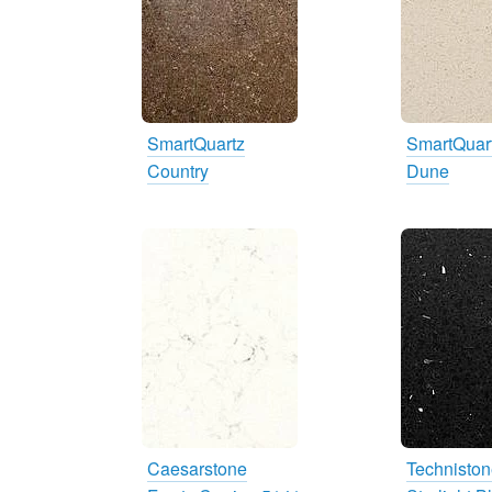
SmartQuartz
SmartQuar
Country
Dune
Caesarstone
Technisto