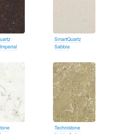
uartz
SmartQuartz
Imperial
Sabbia
stone
Technistone