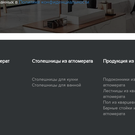
занных в
Политике конфиденциальности
ерат
Столешницы из агломерата
Продукция из
Столешницы для кухни
Подоконники из
Столешницы для ванной
агломерата
Лестницы из кв
агломерата
Пол из кварцев
Барные стойки 
агломерата