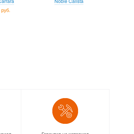
Carrara
Noble Calista
 руб.