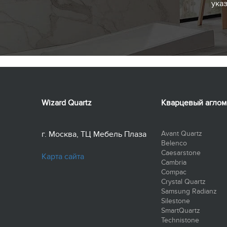
ука
Wizard Quartz
Кварцевый аглом
г. Москва, ТЦ Мебель Плаза
Avant Quartz
Belenco
Caesarstone
Карта сайта
Cambria
Compac
Crystal Quartz
Samsung Radianz
Silestone
SmartQuartz
Technistone