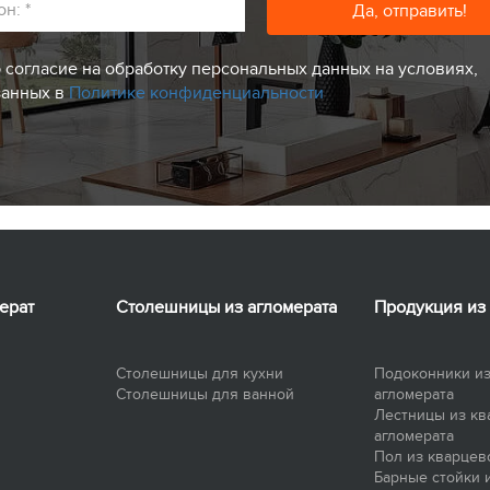
он:
*
 согласие на обработку персональных данных на условиях,
занных в
Политике конфиденциальности
ерат
Столешницы из агломерата
Продукция из
Столешницы для кухни
Подоконники из
Столешницы для ванной
агломерата
Лестницы из кв
агломерата
Пол из кварцев
Барные стойки 