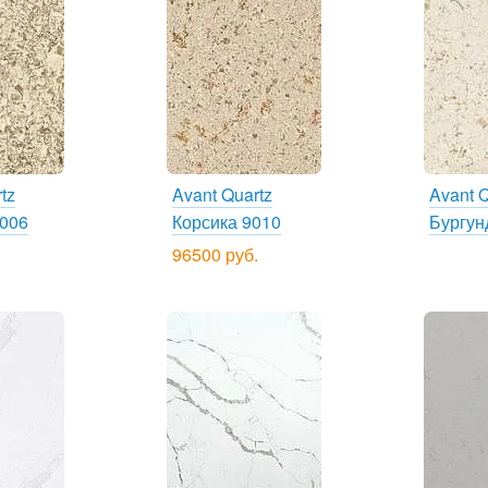
tz
Avant Quartz
Avant Q
006
Корсика 9010
Бургун
.
96500 руб.