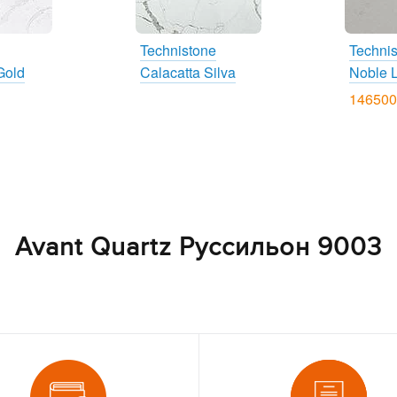
Technistone
Techni
Gold
Calacatta Silva
Noble 
146500
Avant Quartz Руссильон 9003