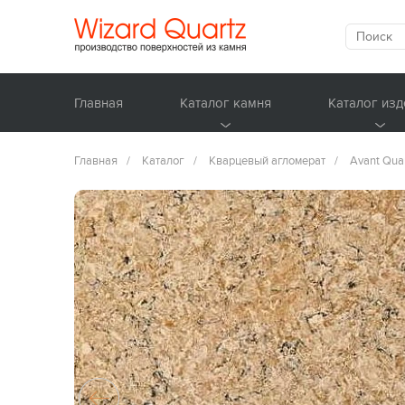
Главная
Каталог камня
Каталог изд
Главная
/
Каталог
/
Кварцевый агломерат
/
Avant Qua