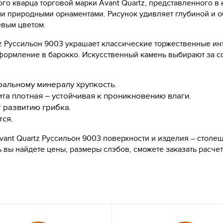
ого кварца торговой марки Avant Quartz, представленного в 
и природными орнаментами. Рисунок удивляет глубиной и о
вым цветом.
tz Руссильон 9003 украшает классические торжественные и
ормление в барокко. Искусственный камень выбирают за со
альному минералу хрупкость.
та плотная – устойчивая к проникновению влаги.
т развитию грибка.
тся.
Avant Quartz Руссильон 9003 поверхности и изделия – столе
сь вы найдете цены, размеры слэбов, сможете заказать расче