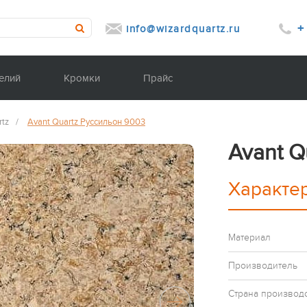
+
info@wizardquartz.ru
елий
Кромки
Прайс
rtz
/
Avant Quartz Руссильон 9003
Avant Q
Характе
Материал
Производитель
Страна производ