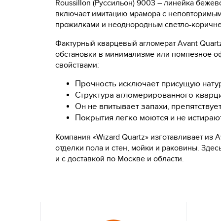
Roussillon (Руссильон) 9003 – линейка бежев
включает имитацию мрамора с неповторимым
прожилками и неоднородным светло-коричне
Фактурный кварцевый агломерат Avant Quar
обстановки в минимализме или помпезное оф
свойствами:
Прочность исключает присущую натур
Структура агломерированного кварци
Он не впитывает запахи, препятствуе
Покрытия легко моются и не истираю
Компания «Wizard Quartz» изготавливает из 
отделки пола и стен, мойки и раковины. Зде
и с доставкой по Москве и области.