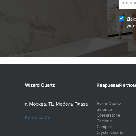
Телеф
Даю
ука
Wizard Quartz
Кварцевый аглом
г. Москва, ТЦ Мебель Плаза
Avant Quartz
Belenco
Caesarstone
Карта сайта
Cambria
Compac
Crystal Quartz