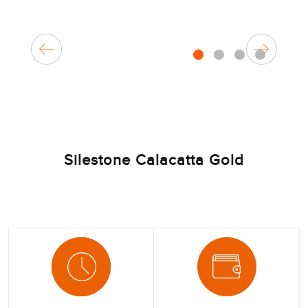
1
2
3
4
Silestone Calacatta Gold