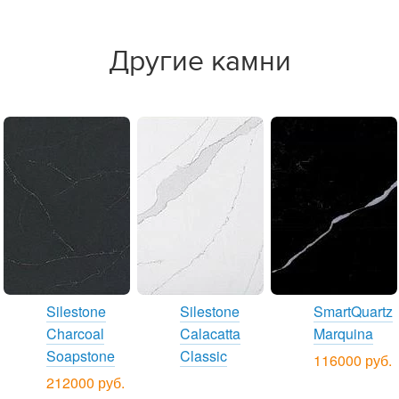
Другие камни
Silestone
Silestone
SmartQuartz
Charcoal
Calacatta
Marquina
Soapstone
Classic
116000 руб.
212000 руб.