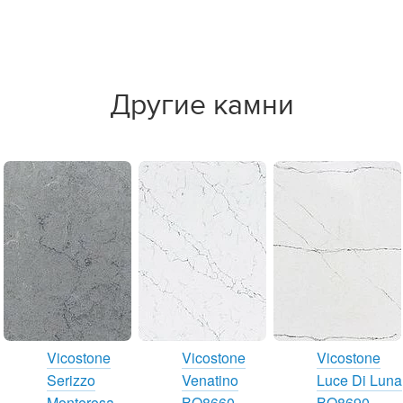
Другие камни
Vicostone
Vicostone
Vicostone
Serizzo
Venatino
Luce Di Luna
Monterosa
BQ8660
BQ8690