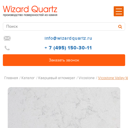
info@wizardquartz.ru
+ 7 (495) 150-30-11
Заказать звонок
Главная
/
Каталог
/
Кварцевый агломерат
/
Vicostone
/
Vicostone Valley