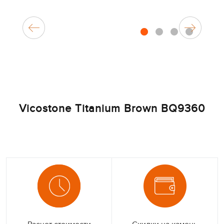
1
2
3
4
Vicostone Titanium Brown BQ9360