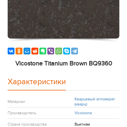
Vicostone Titanium Brown BQ9360
Характеристики
Кварцевый агломерат
Материал
(кварц)
Производитель
Vicostone
Страна производства
Вьетнам