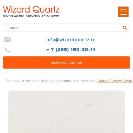
info@wizardquartz.ru
+ 7 (495) 150-30-11
Заказать звонок
Главная
/
Каталог
/
Кварцевый агломерат
/
Viatera
/
Viatera Snowy Swan