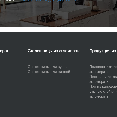
ерат
Столешницы из агломерата
Продукция из
Столешницы для кухни
Подоконники из
Столешницы для ванной
агломерата
Лестницы из кв
агломерата
Пол из кварцев
Барные стойки 
агломерата