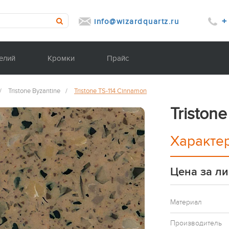
+
info@wizardquartz.ru
елий
Кромки
Прайс
/
Tristone Byzantine
/
Tristone TS-114 Cinnamon
Triston
Характе
Цена за ли
Материал
Производитель