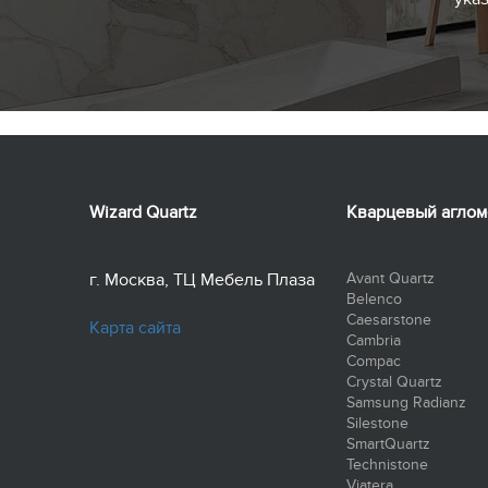
Wizard Quartz
Кварцевый аглом
г. Москва, ТЦ Мебель Плаза
Avant Quartz
Belenco
Caesarstone
Карта сайта
Cambria
Compac
Crystal Quartz
Samsung Radianz
Silestone
SmartQuartz
Technistone
Viatera