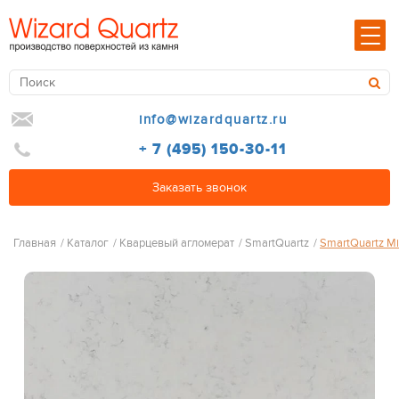
info@wizardquartz.ru
+ 7 (495) 150-30-11
Заказать звонок
Главная
/
Каталог
/
Кварцевый агломерат
/
SmartQuartz
/
SmartQuartz Mi