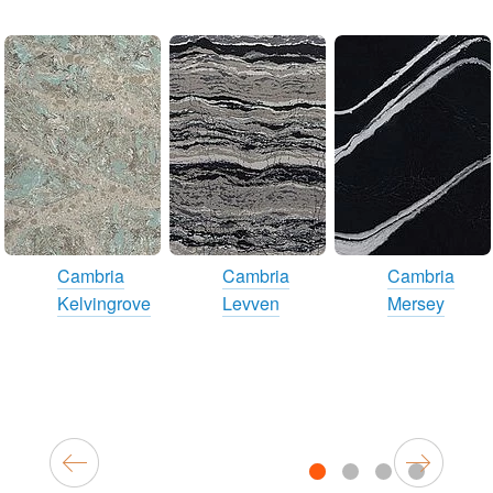
Cambria
Cambria
Cambria
Kelvingrove
Levven
Mersey
1
2
3
4