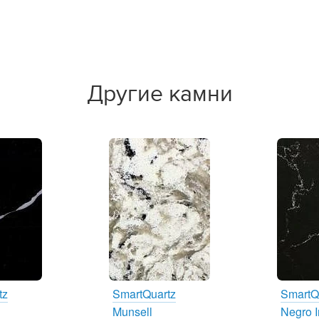
Другие камни
tz
SmartQuartz
SmartQ
Munsell
Negro I