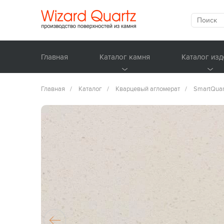
Главная
Каталог камня
Каталог изд
Главная
/
Каталог
/
Кварцевый агломерат
/
SmartQuar