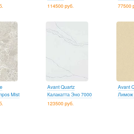
б.
114500 руб.
77500 
ne
Avant Quartz
Avant Q
mpos Mist
Калакатта Эно 7000
Лимож
б.
123500 руб.