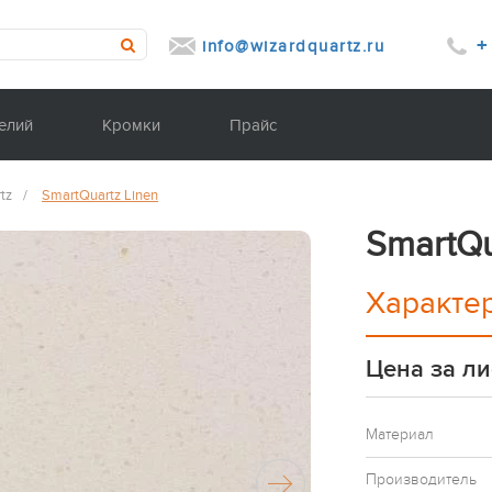
+
info@wizardquartz.ru
елий
Кромки
Прайс
tz
/
SmartQuartz Linen
SmartQu
Характе
Цена за ли
Материал
Производитель