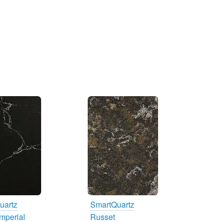
uartz
SmartQuartz
mperial
Russet