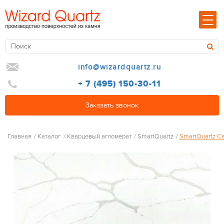
info@wizardquartz.ru
+ 7 (495) 150-30-11
Заказать звонок
Главная
/
Каталог
/
Кварцевый агломерат
/
SmartQuartz
/
SmartQuartz Ca