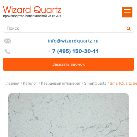
info@wizardquartz.ru
+ 7 (495) 150-30-11
Заказать звонок
Главная
/
Каталог
/
Кварцевый агломерат
/
SmartQuartz
/
SmartQuartz Se