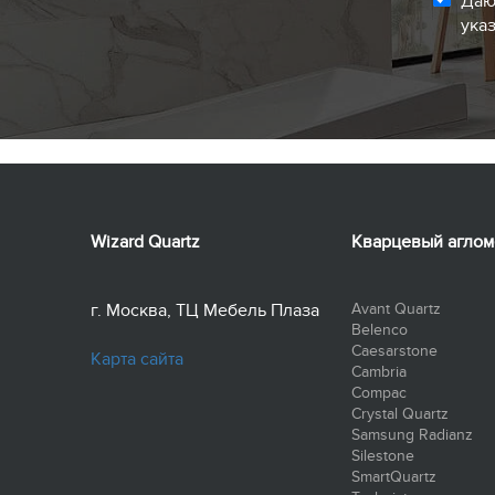
Даю
ука
Wizard Quartz
Кварцевый аглом
г. Москва, ТЦ Мебель Плаза
Avant Quartz
Belenco
Caesarstone
Карта сайта
Cambria
Compac
Crystal Quartz
Samsung Radianz
Silestone
SmartQuartz