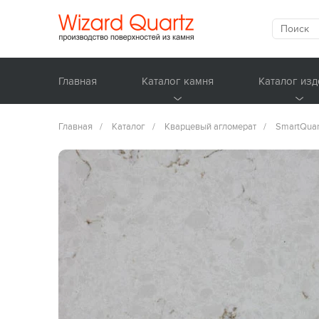
Главная
Каталог камня
Каталог изд
Главная
/
Каталог
/
Кварцевый агломерат
/
SmartQuar