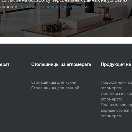
 согласие на обработку персональных данных на условиях,
занных в
Политике конфиденциальности
ерат
Столешницы из агломерата
Продукция из
Столешницы для кухни
Подоконники из
Столешницы для ванной
агломерата
Лестницы из кв
агломерата
Пол из кварцев
Барные стойки 
агломерата