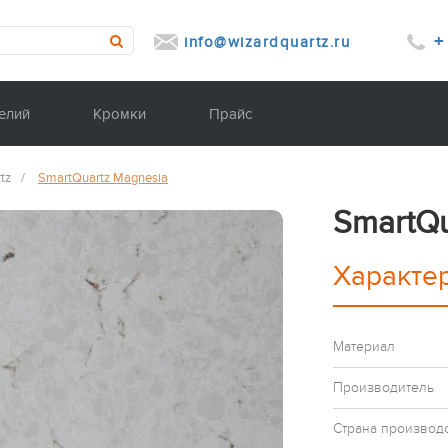
+
info@wizardquartz.ru
елий
Кромки
Прайс
tz
/
SmartQuartz Magnesia
SmartQu
Характе
Материал
Производитель
Страна производ