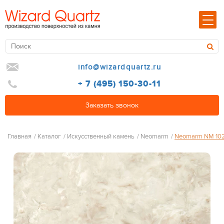
info@wizardquartz.ru
+ 7 (495) 150-30-11
Заказать звонок
Главная
/
Каталог
/
Искусственный камень
/
Neomarm
/
Neomarm NM 102