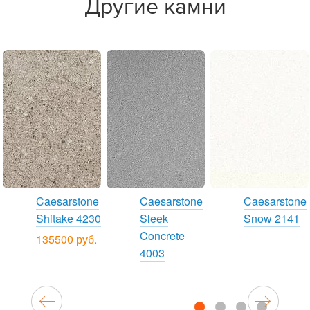
Другие камни
Caesarstone
Caesarstone
Caesarstone
Shitake 4230
Sleek
Snow 2141
Concrete
135500 руб.
4003
1
2
3
4