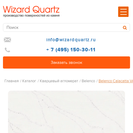
info@wizardquartz.ru
+ 7 (495) 150-30-11
Заказать звонок
Главная
/
Каталог
/
Кварцевый агломерат
/
Belenco
/
Belenco Calacatta V