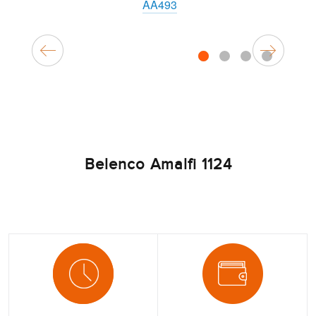
AA493
1
2
3
4
Belenco Amalfi 1124