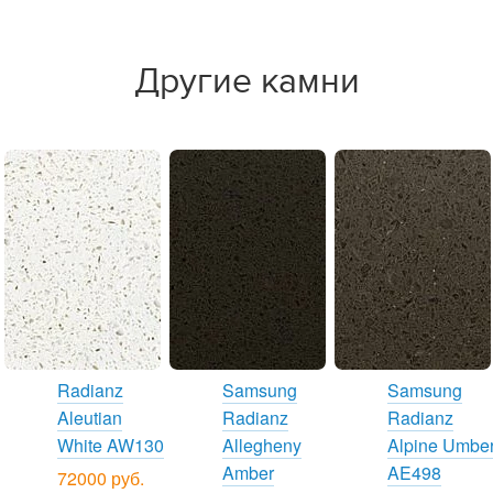
Другие камни
Radianz
Samsung
Samsung
Aleutian
Radianz
Radianz
White AW130
Allegheny
Alpine Umbe
Amber
AE498
72000 руб.