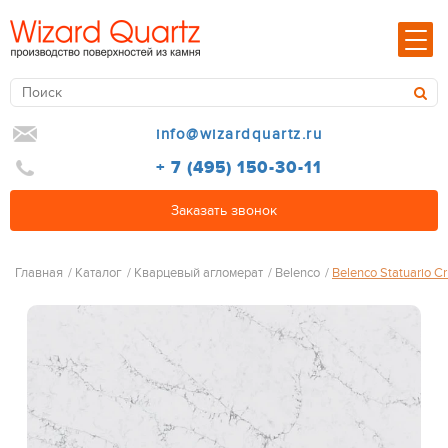
info@wizardquartz.ru
+ 7 (495) 150-30-11
Заказать звонок
Главная
/
Каталог
/
Кварцевый агломерат
/
Belenco
/
Belenco Statuario C