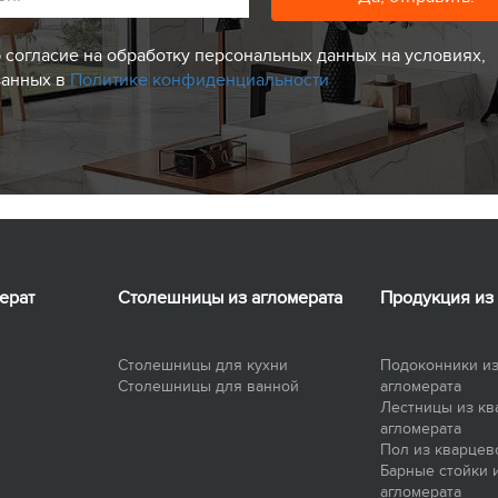
 согласие на обработку персональных данных на условиях,
занных в
Политике конфиденциальности
ерат
Столешницы из агломерата
Продукция из
Столешницы для кухни
Подоконники из
Столешницы для ванной
агломерата
Лестницы из кв
агломерата
Пол из кварцев
Барные стойки 
агломерата