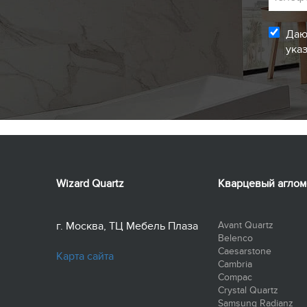
Даю
ука
Wizard Quartz
Кварцевый аглом
г. Москва, ТЦ Мебель Плаза
Avant Quartz
Belenco
Caesarstone
Карта сайта
Cambria
Compac
Crystal Quartz
Samsung Radianz