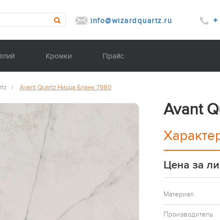
+
info@wizardquartz.ru
елий
Кромки
Прайс
rtz
/
Avant Quartz Ницца Бланк 7980
Avant Q
Характе
Цена за ли
Материал
Производитель