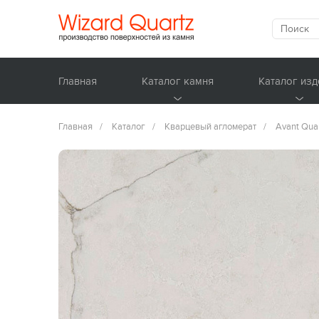
Главная
Каталог камня
Каталог изд
Главная
/
Каталог
/
Кварцевый агломерат
/
Avant Qua