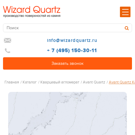
info@wizardquartz.ru
+ 7 (495) 150-30-11
Заказать звонок
Главная
/
Каталог
/
Кварцевый агломерат
/
Avant Quartz
/
Avant Quartz 