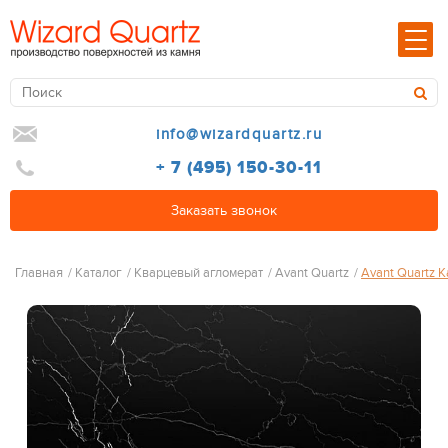
info@wizardquartz.ru
+ 7 (495) 150-30-11
Заказать звонок
Главная
/
Каталог
/
Кварцевый агломерат
/
Avant Quartz
/
Avant Quartz 